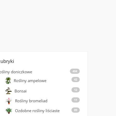
ubryki
ośliny doniczkowe
404
42
Rośliny ampelowe
12
Bonsai
11
Rośliny bromeliad
89
Ozdobne rośliny liściaste