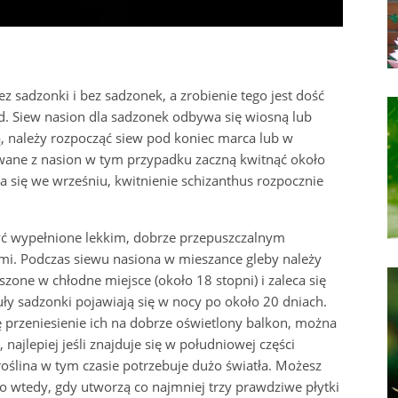
 sadzonki i bez sadzonek, a zrobienie tego jest dość
d. Siew nasion dla sadzonek odbywa się wiosną lub
sną, należy rozpocząć siew pod koniec marca lub w
ane z nasion w tym przypadku zaczną kwitnąć około
a się we wrześniu, kwitnienie schizanthus rozpocznie
ć wypełnione lekkim, dobrze przepuszczalnym
. Podczas siewu nasiona w mieszance gleby należy
zone w chłodne miejsce (około 18 stopni) i zaleca się
guły sadzonki pojawiają się w nocy po około 20 dniach.
ię przeniesienie ich na dobrze oświetlony balkon, można
najlepiej jeśli znajduje się w południowej części
roślina w tym czasie potrzebuje dużo światła. Możesz
o wtedy, gdy utworzą co najmniej trzy prawdziwe płytki