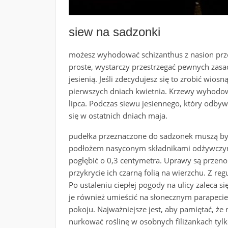
siew na sadzonki
możesz wyhodować schizanthus z nasion przez
proste, wystarczy przestrzegać pewnych zasa
jesienią. Jeśli zdecydujesz się to zrobić wio
pierwszych dniach kwietnia. Krzewy wyhodow
lipca. Podczas siewu jesiennego, który odbyw
się w ostatnich dniach maja.
pudełka przeznaczone do sadzonek muszą by
podłożem nasyconym składnikami odżywczymi
pogłębić o 0,3 centymetra. Uprawy są przenos
przykrycie ich czarną folią na wierzchu. Z re
Po ustaleniu ciepłej pogody na ulicy zaleca s
je również umieścić na słonecznym parapecie, 
pokoju. Najważniejsze jest, aby pamiętać, że 
nurkować roślinę w osobnych filiżankach tylk