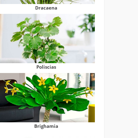
Dracaena
Poliscias
Brighamia