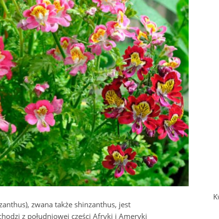
K
anthus), zwana także shinzanthus, jest
hodzi z południowej części Afryki i Ameryki