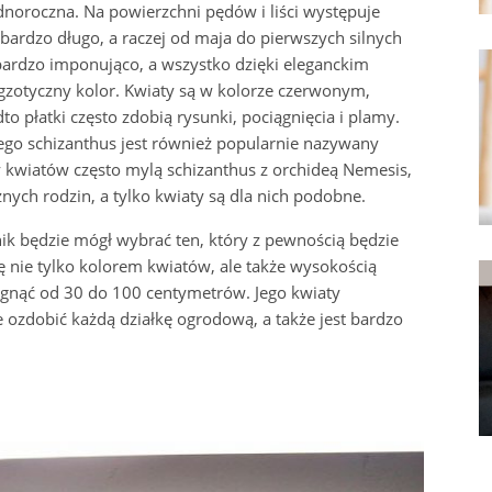
ednoroczna. Na powierzchni pędów i liści występuje
bardzo długo, a raczej od maja do pierwszych silnych
ardzo imponująco, a wszystko dzięki eleganckim
gzotyczny kolor. Kwiaty są w kolorze czerwonym,
o płatki często zdobią rysunki, pociągnięcia i plamy.
tego schizanthus jest również popularnie nazywany
kwiatów często mylą schizanthus z orchideą Nemesis,
żnych rodzin, a tylko kwiaty są dla nich podobne.
nik będzie mógł wybrać ten, który z pewnością będzie
ę nie tylko kolorem kwiatów, ale także wysokością
ągnąć od 30 do 100 centymetrów. Jego kwiaty
e ozdobić każdą działkę ogrodową, a także jest bardzo