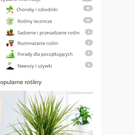
43
Choroby i szkodniki
58
Rośliny lecznicze
Sadzenie i przesadzanie roślin
4
Rozmnażanie roślin
2
9
Porady dla początkujących
4
Nawozy i używki
opularne rośliny