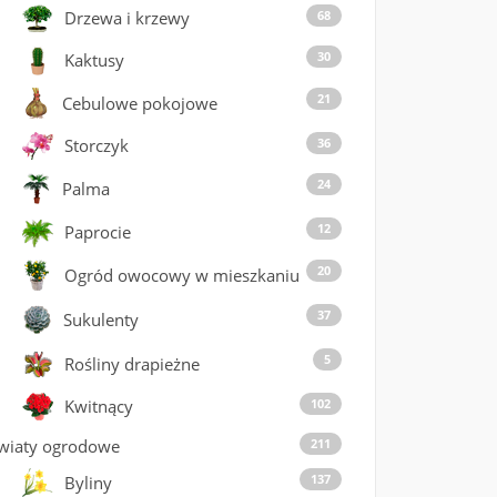
68
Drzewa i krzewy
30
Kaktusy
21
Cebulowe pokojowe
36
Storczyk
24
Palma
12
Paprocie
20
Ogród owocowy w mieszkaniu
37
Sukulenty
5
Rośliny drapieżne
102
Kwitnący
wiaty ogrodowe
211
137
Byliny