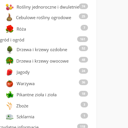
Rośliny jednoroczne i dwuletnie
74
25
Cebulowe rośliny ogrodowe
7
Róża
gród i ogród
161
52
Drzewa i krzewy ozdobne
48
Drzewa i krzewy owocowe
24
Jagody
36
Warzywa
18
Pikantne zioła i zioła
3
Zboże
1
Szklarnia
rzydatne informacje
118