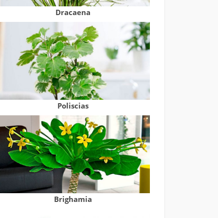
Dracaena
Poliscias
Brighamia