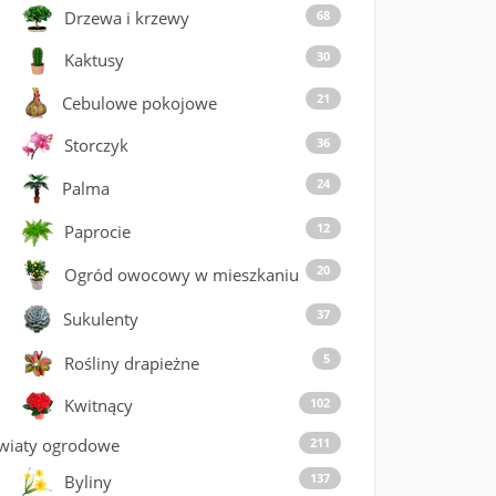
68
Drzewa i krzewy
30
Kaktusy
21
Cebulowe pokojowe
36
Storczyk
24
Palma
12
Paprocie
20
Ogród owocowy w mieszkaniu
37
Sukulenty
5
Rośliny drapieżne
102
Kwitnący
wiaty ogrodowe
211
137
Byliny