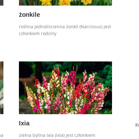
żonkile
roślina Jednoliścienna żonkil (Narcissus) jest
członkiem rodziny
Ixia
K
na
zielna bylina Ixia (Ixia) jest członkiem