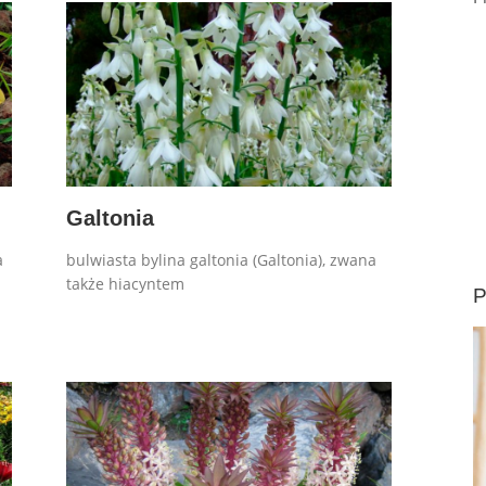
Galtonia
a
bulwiasta bylina galtonia (Galtonia), zwana
także hiacyntem
P