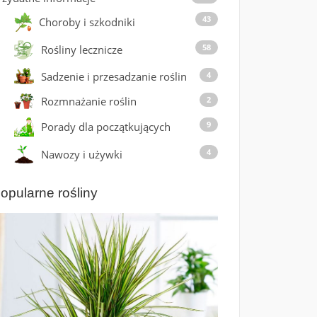
43
Choroby i szkodniki
58
Rośliny lecznicze
Sadzenie i przesadzanie roślin
4
Rozmnażanie roślin
2
9
Porady dla początkujących
4
Nawozy i używki
opularne rośliny