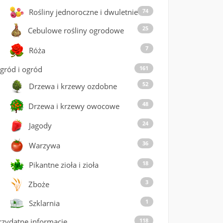
Rośliny jednoroczne i dwuletnie
74
25
Cebulowe rośliny ogrodowe
7
Róża
gród i ogród
161
52
Drzewa i krzewy ozdobne
48
Drzewa i krzewy owocowe
24
Jagody
36
Warzywa
18
Pikantne zioła i zioła
3
Zboże
1
Szklarnia
rzydatne informacje
118