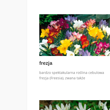
frezja
bardzo spektakularna roślina cebulowa
frezja (Freesia), zwana także