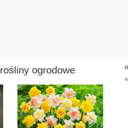
rośliny ogrodowe
R
R