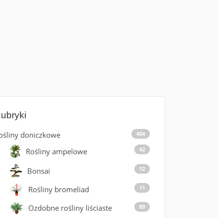
ubryki
ośliny doniczkowe
404
42
Rośliny ampelowe
12
Bonsai
11
Rośliny bromeliad
89
Ozdobne rośliny liściaste