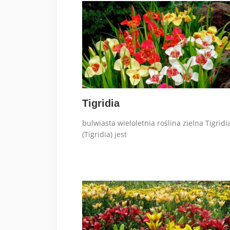
Tigridia
bulwiasta wieloletnia roślina zielna Tigridi
(Tigridia) jest