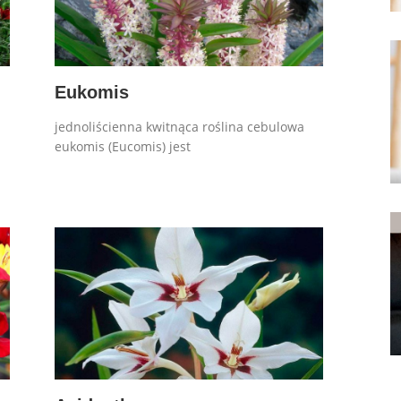
Eukomis
jednoliścienna kwitnąca roślina cebulowa
eukomis (Eucomis) jest