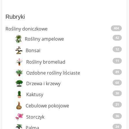
Rubryki
Rośliny doniczkowe
404
42
Rośliny ampelowe
12
Bonsai
11
Rośliny bromeliad
Ozdobne rośliny liściaste
89
Drzewa i krzewy
68
30
Kaktusy
21
Cebulowe pokojowe
Storczyk
36
24
Palma