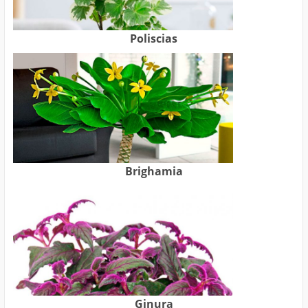
Poliscias
Brighamia
Ginura