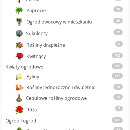
12
Paprocie
20
Ogród owocowy w mieszkaniu
37
Sukulenty
5
Rośliny drapieżne
Kwitnący
102
Kwiaty ogrodowe
211
137
Byliny
Rośliny jednoroczne i dwuletnie
74
25
Cebulowe rośliny ogrodowe
7
Róża
Ogród i ogród
161
52