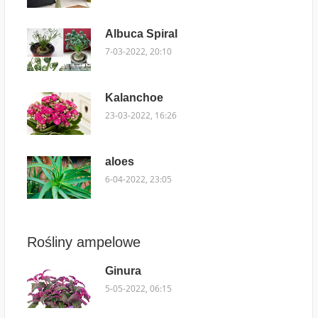
Albuca Spiral
7-03-2022, 20:10
Kalanchoe
23-03-2022, 16:26
aloes
6-04-2022, 23:05
Rośliny ampelowe
Ginura
5-05-2022, 06:15