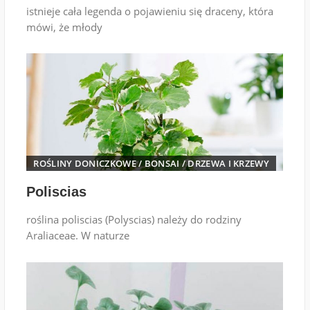
istnieje cała legenda o pojawieniu się draceny, która
mówi, że młody
ROŚLINY DONICZKOWE
/
BONSAI
/
DRZEWA I KRZEWY
Poliscias
roślina poliscias (Polyscias) należy do rodziny
Araliaceae. W naturze