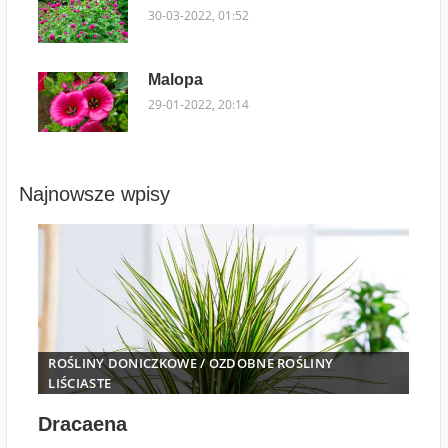
30-03-2022, 01:52
Malopa
29-01-2022, 20:14
Najnowsze wpisy
ROŚLINY DONICZKOWE
/
OZDOBNE ROŚLINY
LIŚCIASTE
Dracaena