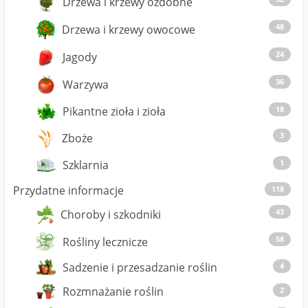
Drzewa i krzewy ozdobne
48
Drzewa i krzewy owocowe
24
Jagody
36
Warzywa
18
Pikantne zioła i zioła
3
Zboże
1
Szklarnia
Przydatne informacje
118
43
Choroby i szkodniki
58
Rośliny lecznicze
Sadzenie i przesadzanie roślin
4
Rozmnażanie roślin
2