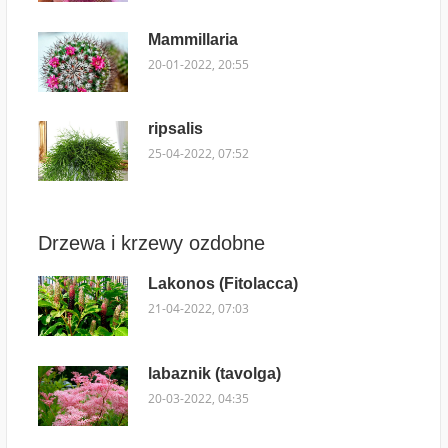
Mammillaria
20-01-2022, 20:55
ripsalis
25-04-2022, 07:52
Drzewa i krzewy ozdobne
Lakonos (Fitolacca)
21-04-2022, 07:03
labaznik (tavolga)
20-03-2022, 04:35