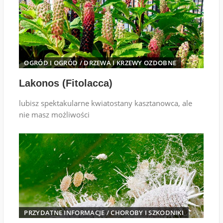
OGRÓD I OGRÓD
/
DRZEWA I KRZEWY OZDOBNE
Lakonos (Fitolacca)
lubisz spektakularne kwiatostany kasztanowca, ale
nie masz możliwości
PRZYDATNE INFORMACJE
/
CHOROBY I SZKODNIKI