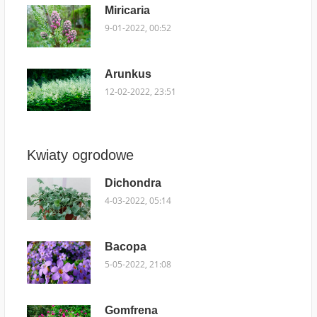
Miricaria
9-01-2022, 00:52
Arunkus
12-02-2022, 23:51
Kwiaty ogrodowe
Dichondra
4-03-2022, 05:14
Bacopa
5-05-2022, 21:08
Gomfrena