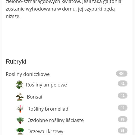
zielono-szmaragdowych kwiatów. Jeśli taka galtonia
zostanie wyhodowana w domu, jej szypułki będą
niższe.
Rubryki
Rośliny doniczkowe
404
42
Rośliny ampelowe
12
Bonsai
11
Rośliny bromeliad
Ozdobne rośliny liściaste
89
Drzewa i krzewy
68