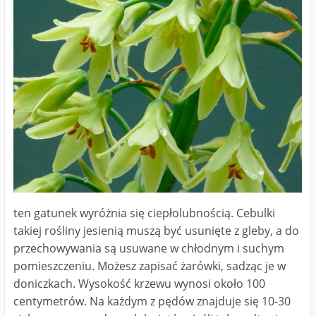
ten gatunek wyróżnia się ciepłolubnością. Cebulki
takiej rośliny jesienią muszą być usunięte z gleby, a do
przechowywania są usuwane w chłodnym i suchym
pomieszczeniu. Możesz zapisać żarówki, sadząc je w
doniczkach. Wysokość krzewu wynosi około 100
centymetrów. Na każdym z pędów znajduje się 10-30