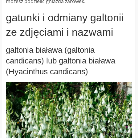
możesz podzielić gniazda żarówek.
gatunki i odmiany galtonii
ze zdjęciami i nazwami
galtonia biaława (galtonia
candicans) lub galtonia biaława
(Hyacinthus candicans)