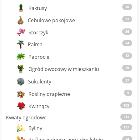
30
Kaktusy
21
Cebulowe pokojowe
Storczyk
36
24
Palma
12
Paprocie
20
Ogród owocowy w mieszkaniu
37
Sukulenty
5
Rośliny drapieżne
Kwitnący
102
Kwiaty ogrodowe
211
137
Byliny
Rośliny jednoroczne i dwuletnie
74