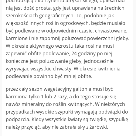
pochodzącą z kontynentu afrykańskiego, opieka nad
nią jest dość prosta, gdy jest uprawiana na średnich
szerokościach geograficznych. To, podobnie jak
większość innych roślin ogrodowych, będzie musiało
być podlewane w odpowiednim czasie, chwastowane,
karmione i nie zapomnij poluzować powierzchni gleby.
W okresie aktywnego wzrostu taka roślina musi
zapewnić obfite podlewanie, 24 godziny po niej
konieczne jest poluzowanie gleby, jednocześnie
wyrywając wszystkie chwasty. W okresie kwitnienia
podlewanie powinno być mniej obfite.
przez cały sezon wegetacyjny galtonia musi być
karmiona tylko 1 lub 2 razy, a do tego stosuje się
nawóz mineralny do roślin kwitnących. W niektórych
przypadkach wysokie szypułki wymagają podwiązki do
podparcia. Kiedy wszystkie kwiaty są zwiędłe, szypułkę
należy przyciąć, aby nie zabrała siły z żarówki.