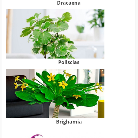
Dracaena
Poliscias
Brighamia