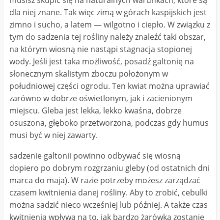
dla niej znane. Tak więc zimą w górach kaspijskich jest
zimno i sucho, a latem ― wilgotno i ciepło. W związku z
tym do sadzenia tej rośliny należy znaleźć taki obszar,
na którym wiosną nie nastąpi stagnacja stopionej
wody. Jeśli jest taka możliwość, posadź galtonię na
słonecznym skalistym zboczu położonym w
południowej części ogrodu. Ten kwiat można uprawiać
zarówno w dobrze oświetlonym, jak i zacienionym
miejscu. Gleba jest lekka, lekko kwaśna, dobrze
osuszona, głęboko przetworzona, podczas gdy humus
musi być w niej zawarty.
sadzenie galtonii powinno odbywać się wiosną
dopiero po dobrym rozgrzaniu gleby (od ostatnich dni
marca do maja). W razie potrzeby możesz zarządzać
czasem kwitnienia danej rośliny. Aby to zrobić, cebulki
można sadzić nieco wcześniej lub później. A także czas
kwitnienia wpływa na to, jak bardzo żarówka zostanie