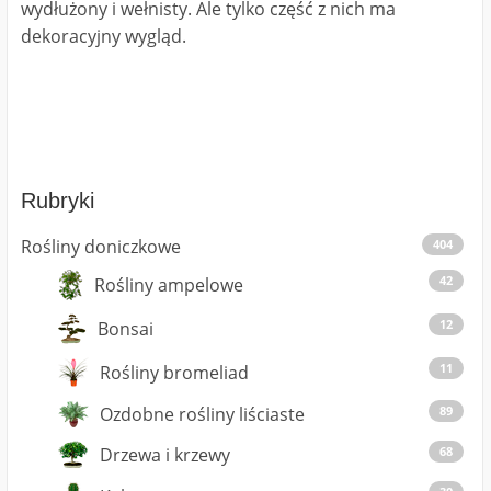
wydłużony i wełnisty. Ale tylko część z nich ma
dekoracyjny wygląd.
Rubryki
Rośliny doniczkowe
404
42
Rośliny ampelowe
12
Bonsai
11
Rośliny bromeliad
Ozdobne rośliny liściaste
89
Drzewa i krzewy
68