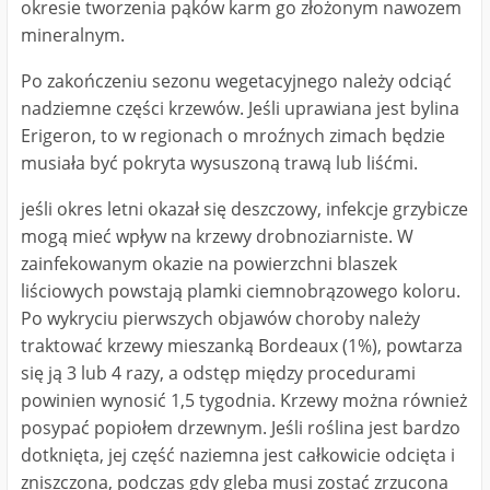
okresie tworzenia pąków karm go złożonym nawozem
mineralnym.
Po zakończeniu sezonu wegetacyjnego należy odciąć
nadziemne części krzewów. Jeśli uprawiana jest bylina
Erigeron, to w regionach o mroźnych zimach będzie
musiała być pokryta wysuszoną trawą lub liśćmi.
jeśli okres letni okazał się deszczowy, infekcje grzybicze
mogą mieć wpływ na krzewy drobnoziarniste. W
zainfekowanym okazie na powierzchni blaszek
liściowych powstają plamki ciemnobrązowego koloru.
Po wykryciu pierwszych objawów choroby należy
traktować krzewy mieszanką Bordeaux (1%), powtarza
się ją 3 lub 4 razy, a odstęp między procedurami
powinien wynosić 1,5 tygodnia. Krzewy można również
posypać popiołem drzewnym. Jeśli roślina jest bardzo
dotknięta, jej część naziemna jest całkowicie odcięta i
zniszczona, podczas gdy gleba musi zostać zrzucona