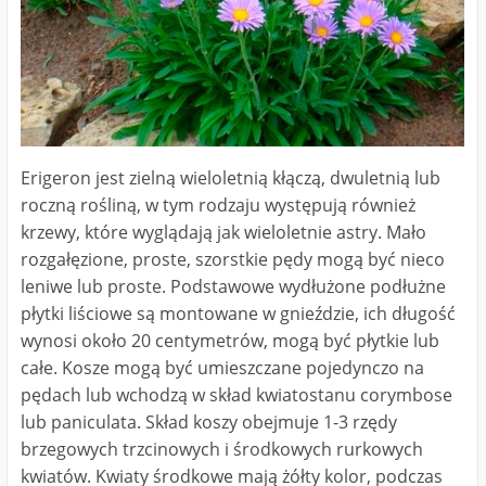
Erigeron jest zielną wieloletnią kłączą, dwuletnią lub
roczną rośliną, w tym rodzaju występują również
krzewy, które wyglądają jak wieloletnie astry. Mało
rozgałęzione, proste, szorstkie pędy mogą być nieco
leniwe lub proste. Podstawowe wydłużone podłużne
płytki liściowe są montowane w gnieździe, ich długość
wynosi około 20 centymetrów, mogą być płytkie lub
całe. Kosze mogą być umieszczane pojedynczo na
pędach lub wchodzą w skład kwiatostanu corymbose
lub paniculata. Skład koszy obejmuje 1-3 rzędy
brzegowych trzcinowych i środkowych rurkowych
kwiatów. Kwiaty środkowe mają żółty kolor, podczas