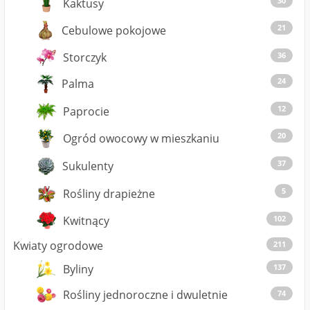
30
Kaktusy
21
Cebulowe pokojowe
Storczyk
36
24
Palma
12
Paprocie
20
Ogród owocowy w mieszkaniu
37
Sukulenty
5
Rośliny drapieżne
Kwitnący
102
Kwiaty ogrodowe
211
137
Byliny
Rośliny jednoroczne i dwuletnie
74