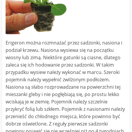
Erigeron można rozmnażać przez sadzonki, nasiona i
podział krzewu. Nasiona wysiewa się na początku
wiosny lub zimą. Niektóre gatunki są ciasne, dlatego
zaleca się ich hodowanie przez sadzonki. W takim
przypadku wysiew należy wykonać w marcu. Szeroki
pojemnik należy wypełnić zwilżonym podłożem.
Nasiona są słabo rozprowadzane na powierzchni tej
mieszanki gleby i nie pogłębiają się, po prostu lekko
wciskają je w ziemię. Pojemnik należy szczelnie
przykryć folią lub szkłem. Pojemnik z nasionami należy
przenieść do chłodnego miejsca, które powinno być
dobrze oświetlone. Z reguły pierwsze sadzonki
powinny pojawić się nie wcześniej niż po 4 tygodniach.