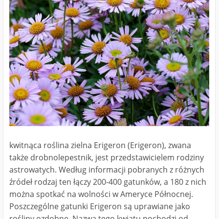
kwitnąca roślina zielna Erigeron (Erigeron), zwana
także drobnolepestnik, jest przedstawicielem rodziny
astrowatych. Według informacji pobranych z różnych
źródeł rodzaj ten łączy 200-400 gatunków, a 180 z nich
można spotkać na wolności w Ameryce Północnej.
Poszczególne gatunki Erigeron są uprawiane jako
rośliny ozdobne. Nazwa tego kwiatu pochodzi od