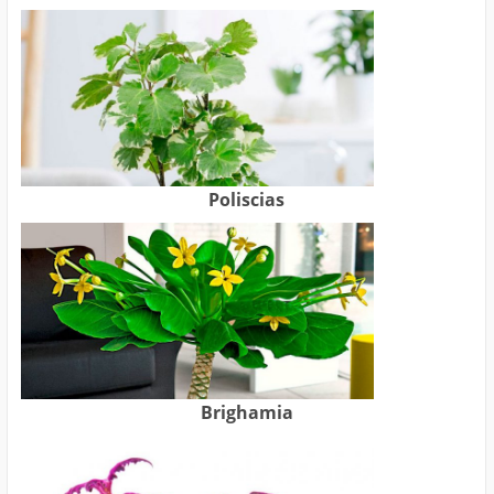
Poliscias
Brighamia