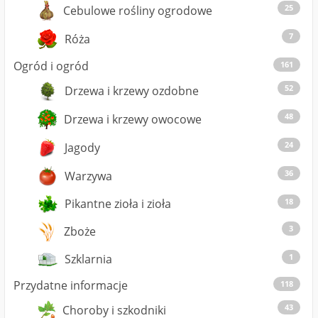
25
Cebulowe rośliny ogrodowe
7
Róża
Ogród i ogród
161
52
Drzewa i krzewy ozdobne
48
Drzewa i krzewy owocowe
24
Jagody
36
Warzywa
18
Pikantne zioła i zioła
3
Zboże
1
Szklarnia
Przydatne informacje
118
43
Choroby i szkodniki