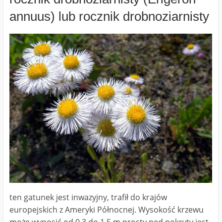
annuus) lub rocznik drobnoziarnisty
ten gatunek jest inwazyjny, trafił do krajów
europejskich z Ameryki Północnej. Wysokość krzewu
może wynosić od 0,3 do 1,5 m.prosty pęd pokryty jest