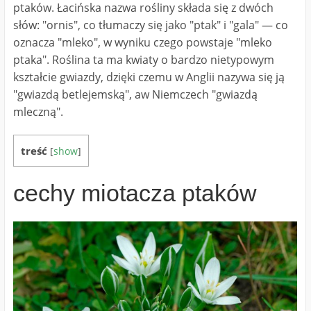
ptaków. Łacińska nazwa rośliny składa się z dwóch
słów: "ornis", co tłumaczy się jako "ptak" i "gala" — co
oznacza "mleko", w wyniku czego powstaje "mleko
ptaka". Roślina ta ma kwiaty o bardzo nietypowym
kształcie gwiazdy, dzięki czemu w Anglii nazywa się ją
"gwiazdą betlejemską", aw Niemczech "gwiazdą
mleczną".
treść
[
show
]
cechy miotacza ptaków