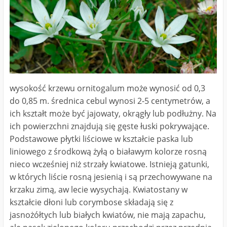
wysokość krzewu ornitogalum może wynosić od 0,3
do 0,85 m. średnica cebul wynosi 2-5 centymetrów, a
ich kształt może być jajowaty, okrągły lub podłużny. Na
ich powierzchni znajdują się gęste łuski pokrywające.
Podstawowe płytki liściowe w kształcie paska lub
liniowego z środkową żyłą o białawym kolorze rosną
nieco wcześniej niż strzały kwiatowe. Istnieją gatunki,
w których liście rosną jesienią i są przechowywane na
krzaku zimą, aw lecie wysychają. Kwiatostany w
kształcie dłoni lub corymbose składają się z
jasnożółtych lub białych kwiatów, nie mają zapachu,