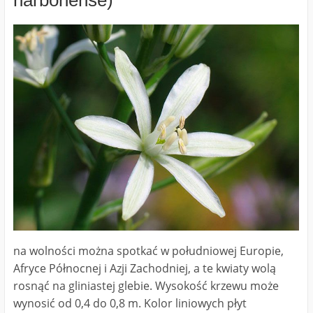
narbonense)
na wolności można spotkać w południowej Europie,
Afryce Północnej i Azji Zachodniej, a te kwiaty wolą
rosnąć na gliniastej glebie. Wysokość krzewu może
wynosić od 0,4 do 0,8 m. Kolor liniowych płyt