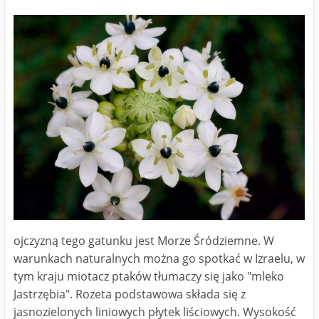
ojczyzną tego gatunku jest Morze Śródziemne. W
warunkach naturalnych można go spotkać w Izraelu, w
tym kraju miotacz ptaków tłumaczy się jako "mleko
Jastrzębia". Rozeta podstawowa składa się z
jasnozielonych liniowych płytek liściowych. Wysokość