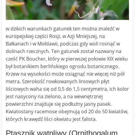
w dzikich warunkach gatunek ten można znaleźć w
europejskiej części Rosji, w Azji Mniejszej, na
Bałkanach i w Mołdawii, podczas gdy woli rosnąć w
dolinach rzecznych. Ten gatunek został nazwany na
cześć PK Boucher, który w pierwszej połowie XIX wieku
był botanikiem berlińskiego ogrodu botanicznego.
Krzew na wysokości może osiągnąć nie więcej niż pół
metra. Szerokość rowkowanych liniowych płyt
liściowych waha się od 0,5 do 1,5 centymetra, ich kolor
jest nasycony na zielono, a na wewnętrznej
powierzchni znajduje się podłużny jasny pasek.
Kwiatostany racemose obejmują od 20 do 50 kwiatów,
których krawędź liści okwiatu jest falista.
Ptasznik wątpliwy (Ornithogalum