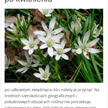
po całkowitym zwiędnięciu liści należy je przyciąć. Na
średnich szerokościach geograficznych i
południowych obszarach roślina nie potrzebuje
schronienia na zimę. Jeśli jednak okres zimowy jest