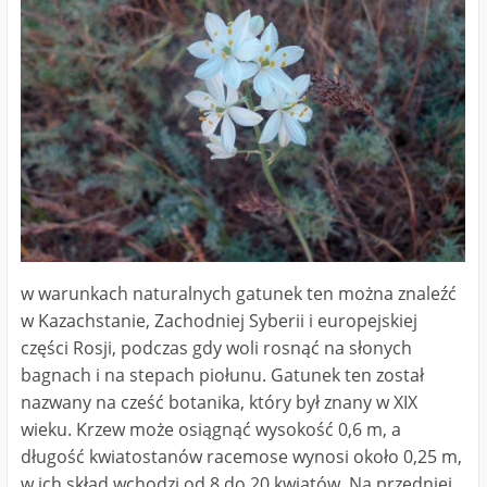
w warunkach naturalnych gatunek ten można znaleźć
w Kazachstanie, Zachodniej Syberii i europejskiej
części Rosji, podczas gdy woli rosnąć na słonych
bagnach i na stepach piołunu. Gatunek ten został
nazwany na cześć botanika, który był znany w XIX
wieku. Krzew może osiągnąć wysokość 0,6 m, a
długość kwiatostanów racemose wynosi około 0,25 m,
w ich skład wchodzi od 8 do 20 kwiatów. Na przedniej