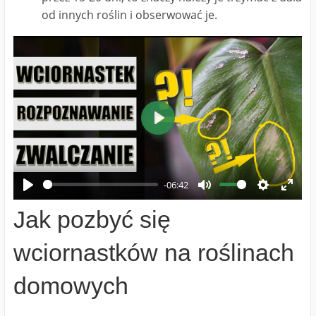
od innych roślin i obserwować je.
Play
-06:42
Play
Mute
Settings
Ente
Jak pozbyć się
fulls
wciornastków na roślinach
domowych