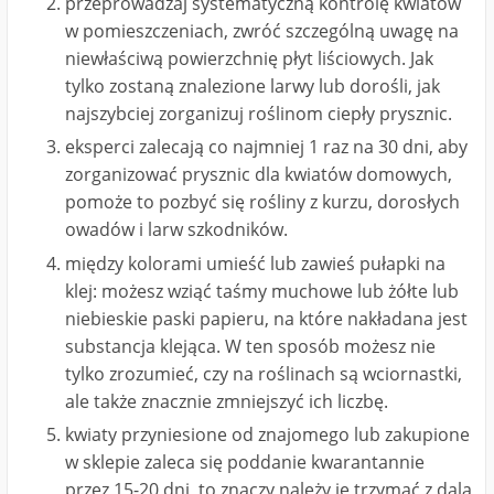
przeprowadzaj systematyczną kontrolę kwiatów
w pomieszczeniach, zwróć szczególną uwagę na
niewłaściwą powierzchnię płyt liściowych. Jak
tylko zostaną znalezione larwy lub dorośli, jak
najszybciej zorganizuj roślinom ciepły prysznic.
eksperci zalecają co najmniej 1 raz na 30 dni, aby
zorganizować prysznic dla kwiatów domowych,
pomoże to pozbyć się rośliny z kurzu, dorosłych
owadów i larw szkodników.
między kolorami umieść lub zawieś pułapki na
klej: możesz wziąć taśmy muchowe lub żółte lub
niebieskie paski papieru, na które nakładana jest
substancja klejąca. W ten sposób możesz nie
tylko zrozumieć, czy na roślinach są wciornastki,
ale także znacznie zmniejszyć ich liczbę.
kwiaty przyniesione od znajomego lub zakupione
w sklepie zaleca się poddanie kwarantannie
przez 15-20 dni, to znaczy należy je trzymać z dala