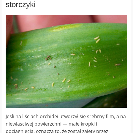
storczyki
Jeśli na liściach orchidei utworzył się srebrny film, a na
niewłaściwej powierzchni ― małe kropki i
pociągnięcia, oznacza to, że został zajęty przez