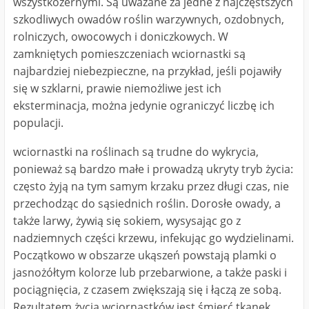
wszystkożernymi. Są uważane za jedne z najczęstszych
szkodliwych owadów roślin warzywnych, ozdobnych,
rolniczych, owocowych i doniczkowych. W
zamkniętych pomieszczeniach wciornastki są
najbardziej niebezpieczne, na przykład, jeśli pojawiły
się w szklarni, prawie niemożliwe jest ich
eksterminacja, można jedynie ograniczyć liczbę ich
populacji.
wciornastki na roślinach są trudne do wykrycia,
ponieważ są bardzo małe i prowadzą ukryty tryb życia:
często żyją na tym samym krzaku przez długi czas, nie
przechodząc do sąsiednich roślin. Dorosłe owady, a
także larwy, żywią się sokiem, wysysając go z
nadziemnych części krzewu, infekując go wydzielinami.
Początkowo w obszarze ukąszeń powstają plamki o
jasnożółtym kolorze lub przebarwione, a także paski i
pociągnięcia, z czasem zwiększają się i łączą ze sobą.
Rezultatem życia wciornastków jest śmierć tkanek