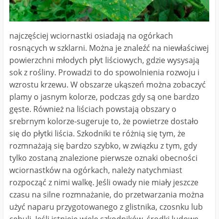
najczęściej wciornastki osiadają na ogórkach
rosnących w szklarni. Można je znaleźć na niewłaściwej
powierzchni młodych płyt liściowych, gdzie wysysają
sok z rośliny. Prowadzi to do spowolnienia rozwoju i
wzrostu krzewu. W obszarze ukąszeń można zobaczyć
plamy o jasnym kolorze, podczas gdy są one bardzo
gęste. Również na liściach powstają obszary o
srebrnym kolorze-sugeruje to, że powietrze dostało
się do płytki liścia. Szkodniki te różnią się tym, że
rozmnażają się bardzo szybko, w związku z tym, gdy
tylko zostaną znalezione pierwsze oznaki obecności
wciornastków na ogórkach, należy natychmiast
rozpocząć z nimi walkę. Jeśli owady nie miały jeszcze
czasu na silne rozmnażanie, do przetwarzania można
użyć naparu przygotowanego z glistnika, czosnku lub