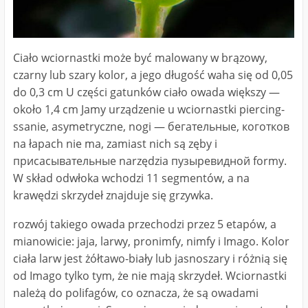
Ciało wciornastki może być malowany w brązowy,
czarny lub szary kolor, a jego długość waha się od 0,05
do 0,3 cm U części gatunków ciało owada większy ―
około 1,4 cm Jamy urządzenie u wciornastki piercing-
ssanie, asymetryczne, nogi ― бегательные, коготков
na łapach nie ma, zamiast nich są zęby i
присасывательные narzędzia пузыревидной formy.
W skład odwłoka wchodzi 11 segmentów, a na
krawędzi skrzydeł znajduje się grzywka.
rozwój takiego owada przechodzi przez 5 etapów, a
mianowicie: jaja, larwy, pronimfy, nimfy i Imago. Kolor
ciała larw jest żółtawo-biały lub jasnoszary i różnią się
od Imago tylko tym, że nie mają skrzydeł. Wciornastki
należą do polifagów, co oznacza, że są owadami