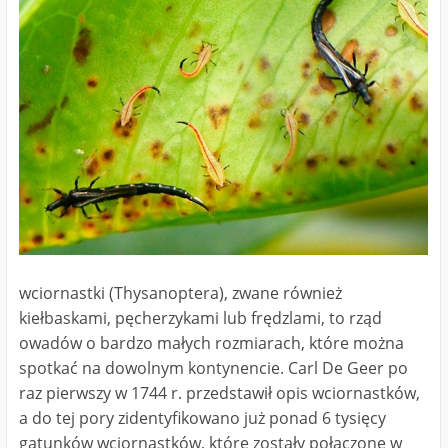
wciornastki (Thysanoptera), zwane również
kiełbaskami, pęcherzykami lub frędzlami, to rząd
owadów o bardzo małych rozmiarach, które można
spotkać na dowolnym kontynencie. Carl De Geer po
raz pierwszy w 1744 r. przedstawił opis wciornastków,
a do tej pory zidentyfikowano już ponad 6 tysięcy
gatunków wciornastków, które zostały połączone w