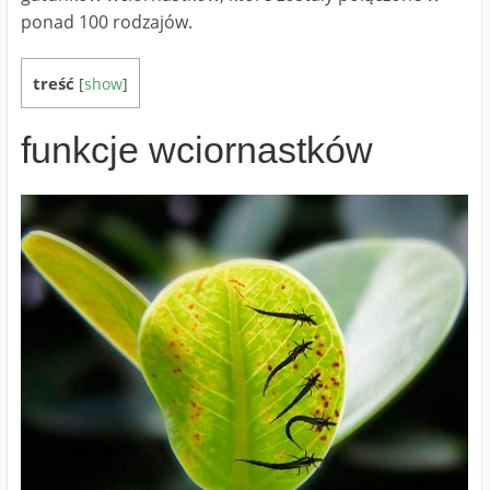
ponad 100 rodzajów.
treść
[
show
]
funkcje wciornastków