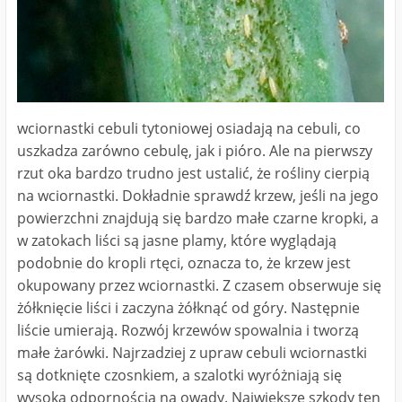
wciornastki cebuli tytoniowej osiadają na cebuli, co
uszkadza zarówno cebulę, jak i pióro. Ale na pierwszy
rzut oka bardzo trudno jest ustalić, że rośliny cierpią
na wciornastki. Dokładnie sprawdź krzew, jeśli na jego
powierzchni znajdują się bardzo małe czarne kropki, a
w zatokach liści są jasne plamy, które wyglądają
podobnie do kropli rtęci, oznacza to, że krzew jest
okupowany przez wciornastki. Z czasem obserwuje się
żółknięcie liści i zaczyna żółknąć od góry. Następnie
liście umierają. Rozwój krzewów spowalnia i tworzą
małe żarówki. Najrzadziej z upraw cebuli wciornastki
są dotknięte czosnkiem, a szalotki wyróżniają się
wysoką odpornością na owady. Największe szkody ten