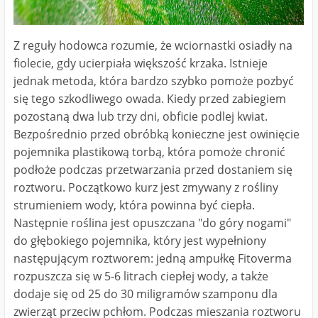
Z reguły hodowca rozumie, że wciornastki osiadły na
fiolecie, gdy ucierpiała większość krzaka. Istnieje
jednak metoda, która bardzo szybko pomoże pozbyć
się tego szkodliwego owada. Kiedy przed zabiegiem
pozostaną dwa lub trzy dni, obficie podlej kwiat.
Bezpośrednio przed obróbką konieczne jest owinięcie
pojemnika plastikową torbą, która pomoże chronić
podłoże podczas przetwarzania przed dostaniem się
roztworu. Początkowo kurz jest zmywany z rośliny
strumieniem wody, która powinna być ciepła.
Następnie roślina jest opuszczana "do góry nogami"
do głębokiego pojemnika, który jest wypełniony
następującym roztworem: jedną ampułkę Fitoverma
rozpuszcza się w 5-6 litrach ciepłej wody, a także
dodaje się od 25 do 30 miligramów szamponu dla
zwierząt przeciw pchłom. Podczas mieszania roztworu