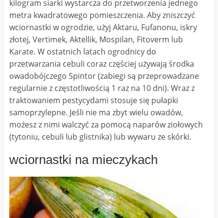
kilogram siarki wystarcza do przetworzenia jednego
metra kwadratowego pomieszczenia. Aby zniszczyć
wciornastki w ogrodzie, użyj Aktaru, Fufanonu, iskry
złotej, Vertimek, Aktellik, Mospilan, Fitoverm lub
Karate. W ostatnich latach ogrodnicy do
przetwarzania cebuli coraz częściej używają środka
owadobójczego Spintor (zabiegi są przeprowadzane
regularnie z częstotliwością 1 raz na 10 dni). Wraz z
traktowaniem pestycydami stosuje się pułapki
samoprzylepne. Jeśli nie ma zbyt wielu owadów,
możesz z nimi walczyć za pomocą naparów ziołowych
(tytoniu, cebuli lub glistnika) lub wywaru ze skórki.
wciornastki na mieczykach