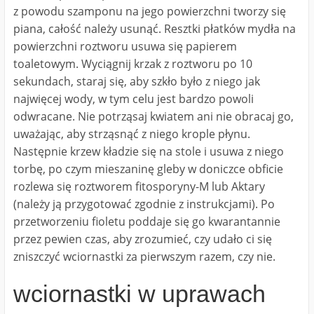
z powodu szamponu na jego powierzchni tworzy się
piana, całość należy usunąć. Resztki płatków mydła na
powierzchni roztworu usuwa się papierem
toaletowym. Wyciągnij krzak z roztworu po 10
sekundach, staraj się, aby szkło było z niego jak
najwięcej wody, w tym celu jest bardzo powoli
odwracane. Nie potrząsaj kwiatem ani nie obracaj go,
uważając, aby strząsnąć z niego krople płynu.
Następnie krzew kładzie się na stole i usuwa z niego
torbę, po czym mieszaninę gleby w doniczce obficie
rozlewa się roztworem fitosporyny-M lub Aktary
(należy ją przygotować zgodnie z instrukcjami). Po
przetworzeniu fioletu poddaje się go kwarantannie
przez pewien czas, aby zrozumieć, czy udało ci się
zniszczyć wciornastki za pierwszym razem, czy nie.
wciornastki w uprawach