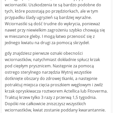
wciornastki. Uszkodzenia te są bardzo podobne do
tych, które pozostają po przędziorkach, ale w tym
przypadku ślady ugryzień są bardziej wyraźne.
Wciornastki są dość trudne do wykrycia, ponieważ
nawet przy niewielkim zagrożeniu szybko chowają się
w mieszance gleby. I mogą łatwo przenosić się z
jednego kwiatu na drugi za pomocą skrzydeł.
gdy znajdziesz pierwsze oznaki obecności
wciornastków, natychmiast dokładnie spłucz krzak
pod ciepłym prysznicem. Następnie za pomocą
ostrego sterylnego narzędzia Wytnij wszystkie
dotknięte obszary do zdrowej tkanki, a następnie
potraktuj miejsca cięcia proszkiem węglowym i zwilż
krzak opryskiwacza roztworem Actellica lub Fitoverma.
Traktuj krzew tylko 3 razy z przerwą 1,5 tygodnia.
Dopóki nie całkowicie zniszczysz wszystkich
wciornastków, kwiat zostanie poddany kwarantannie.