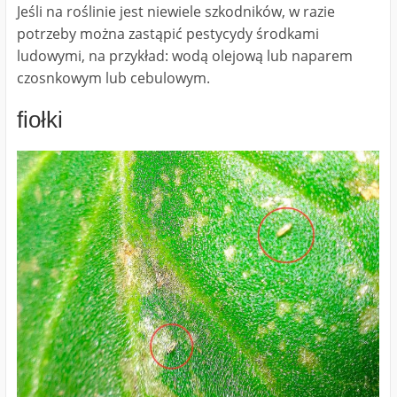
Jeśli na roślinie jest niewiele szkodników, w razie
potrzeby można zastąpić pestycydy środkami
ludowymi, na przykład: wodą olejową lub naparem
czosnkowym lub cebulowym.
fiołki