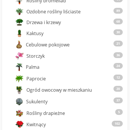
Rośliny bromeliad
Ozdobne rośliny liściaste
89
Drzewa i krzewy
68
30
Kaktusy
21
Cebulowe pokojowe
Storczyk
36
24
Palma
12
Paprocie
20
Ogród owocowy w mieszkaniu
37
Sukulenty
5
Rośliny drapieżne
Kwitnący
102