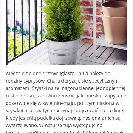
wiecznie zielone drzewo iglaste Thuja należy do
rodziny cyprysów. Charakteryzuje się specyficznym
aromatem. Szyszki na tej nagonasiennej jednopiennej
roślinie rosną zarówno żeńskie, jak i męskie. Zapylanie
obserwuje się w kwietniu–maju, po czym nasiona w
szyszkach jajowatych zaczynają dojrzewać na roślinie.
Kiedy jesienią pudełka dojrzewają, nasiona z nich są
wystrzeliwane. W naturze tuja występuje na
terytorium północno-wschodniej i Północnej Ameryki