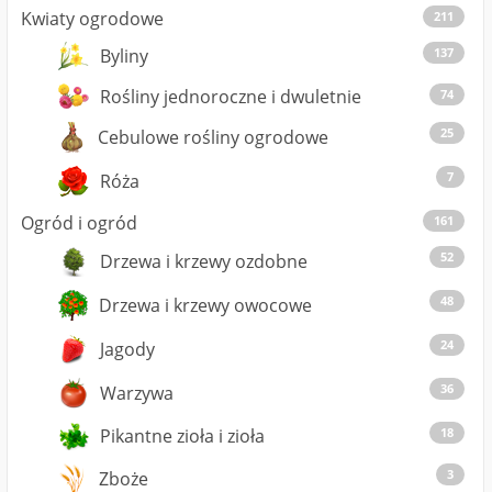
Kwiaty ogrodowe
211
137
Byliny
Rośliny jednoroczne i dwuletnie
74
25
Cebulowe rośliny ogrodowe
7
Róża
Ogród i ogród
161
52
Drzewa i krzewy ozdobne
48
Drzewa i krzewy owocowe
24
Jagody
36
Warzywa
18
Pikantne zioła i zioła
3
Zboże