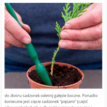
do zbioru sadzonek odetnij gałęzie boczne. Ponadto
konieczne jest cięcie sadzonek "piętami" (część