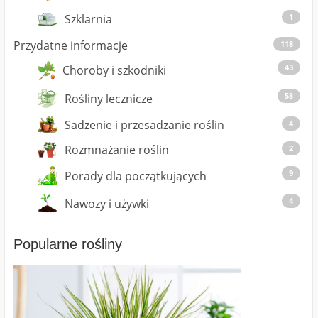
1
Szklarnia
Przydatne informacje
118
43
Choroby i szkodniki
58
Rośliny lecznicze
Sadzenie i przesadzanie roślin
4
Rozmnażanie roślin
2
9
Porady dla początkujących
4
Nawozy i używki
Popularne rośliny